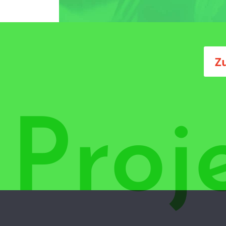
Z
Proj