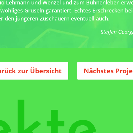
duo Lehmann und Wenzel und zum Bühnenleben erw
e wohliges Gruseln garantiert. Echtes Erschrecken be
er den jüngeren Zuschauern eventuell auch.
Steffen Georgi
Beitragsnavi
urück zur Übersicht
Nächstes Proje
ekte