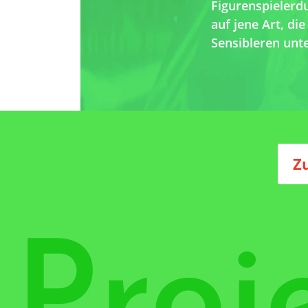
Figurenspieler
auf jene Art, di
Sensibleren unt
Z
Proj