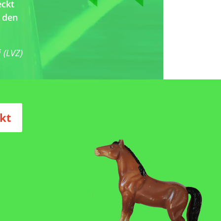
eckt
i den
 (LVZ)
gation
kt