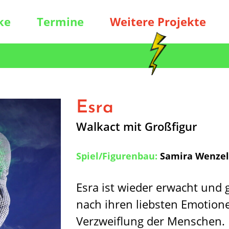
ke
Termine
Weitere Projekte
Esra
Walkact mit Großfigur
Spiel/Figurenbau:
Samira Wenzel
Esra ist wieder erwacht und g
nach ihren liebsten Emotione
Verzweiflung der Menschen. 