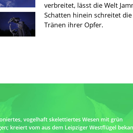
verbreitet, lässt die Welt J
Schatten hinein schreitet die
Tränen ihrer Opfer.
niertes, vogelhaft skelettiertes Wesen mit grün
en; kreiert vom aus dem Leipziger Westflügel beka